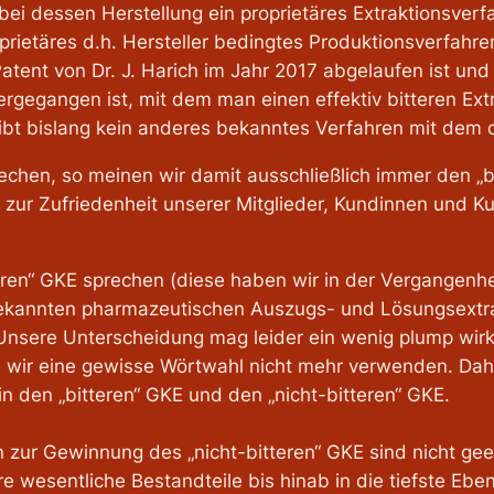
 bei dessen Herstellung ein proprietäres Extraktionsver
prietäres d.h. Hersteller bedingtes Produktionsverfahr
Patent von Dr. J. Harich im Jahr 2017 abgelaufen ist 
ergegangen ist, mit dem man einen effektiv bitteren E
gibt bislang kein anderes bekanntes Verfahren mit dem d
chen, so meinen wir damit ausschließlich immer den „bit
r zur Zufriedenheit unserer Mitglieder, Kundinnen und
ren“ GKE sprechen (diese haben wir in der Vergangenhei
t bekannten pharmazeutischen Auszugs- und Lösungsext
Unsere Unterscheidung mag leider ein wenig plump wir
 wir eine gewisse Wörtwahl nicht mehr verwenden. Dahe
in den „bitteren“ GKE und den „nicht-bitteren“ GKE.
 zur Gewinnung des „nicht-bitteren“ GKE sind nicht geei
wesentliche Bestandteile bis hinab in die tiefste Ebene