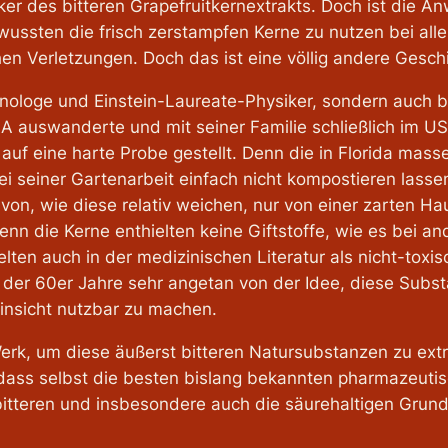
cker des bitteren Grapefruitkernextrakts. Doch ist die 
wussten die frisch zerstampfen Kerne zu nutzen bei all
n Verletzungen. Doch das ist eine völlig andere Gesch
unologe und Einstein-Laureate-Physiker, sondern auch b
A auswanderte und mit seiner Familie schließlich im US
auf eine harte Probe gestellt. Denn die in Florida mas
ei seiner Gartenarbeit einfach nicht kompostieren lasse
avon, wie diese relativ weichen, nur von einer zarten H
nn die Kerne enthielten keine Giftstoffe, wie es bei an
elten auch in der medizinischen Literatur als nicht-toxisc
e der 60er Jahre sehr angetan von der Idee, diese Subst
nsicht nutzbar zu machen.
Werk, um diese äußerst bitteren Natursubstanzen zu ext
 dass selbst die besten bislang bekannten pharmazeutisc
 bitteren und insbesondere auch die säurehaltigen Gru