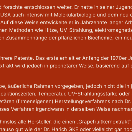
nd forschte entschlossen weiter. Er hatte in seiner Juge
en USA auch intensiv mit Molekularbiologie und dem ne
Auf diese Weise entwickelte er in Jahrzehnte langer A
chen Methoden wie Hitze, UV-Strahlung, elektromagnet
n Zusammenhänge der pflanzlichen Biochemie, ein neue
hrere Patente. Das erste erhielt er Anfang der 1970er Ja
trakt wird jedoch in proprietärer Weise, basierend auf 
be, äußerliche Rahmen vorgegeben, jedoch nicht die in 
Reaktionszeiten, Temperatur, UV-Strahlungsstärke oder 
rietären (firmeneigenen) Herstellungsverfahrens nach D
 dieses Verfahren irgendwann in derselben Weise nach
mslos alle Hersteller, die einen „Grapefruitkernextrak
enauso gut wie der Dr. Harich GKE oder vielleicht gar noc