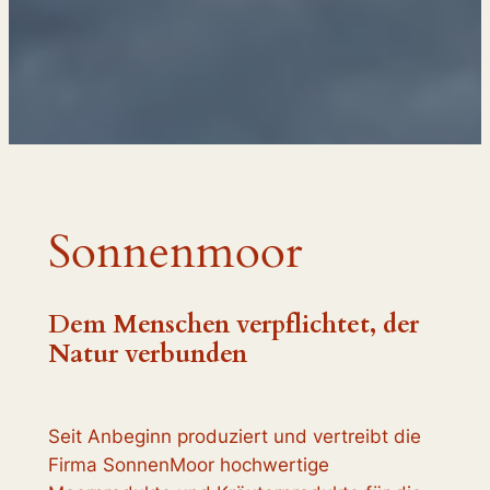
Sonnenmoor
Dem Menschen verpflichtet, der
Natur verbunden
Seit Anbeginn produziert und vertreibt die
Firma SonnenMoor hochwertige